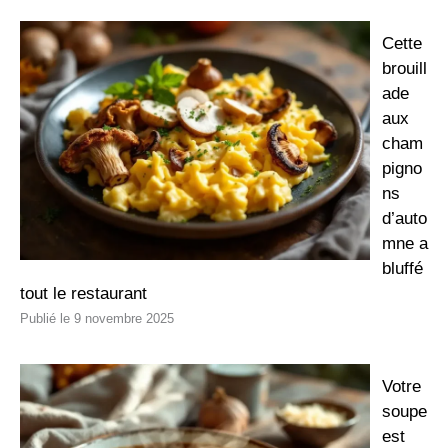
Cette
brouill
ade
aux
cham
pigno
ns
d’auto
mne a
bluffé
tout le restaurant
9 novembre 2025
Votre
soupe
est