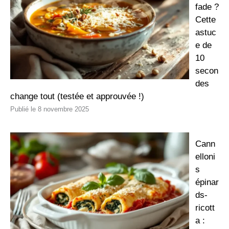
fade ?
Cette
astuc
e de
10
secon
des
change tout (testée et approuvée !)
8 novembre 2025
Cann
elloni
s
épinar
ds-
ricott
a :