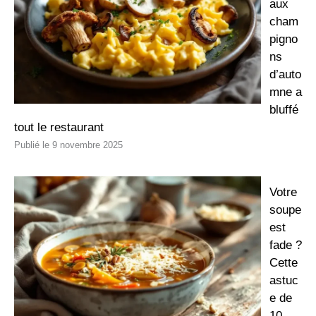
aux
cham
pigno
ns
d’auto
mne a
bluffé
tout le restaurant
9 novembre 2025
Votre
soupe
est
fade ?
Cette
astuc
e de
10