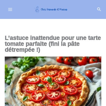
Aller
Rech
au
contenu
L’astuce inattendue pour une tarte
tomate parfaite (fini la pâte
détrempée !)