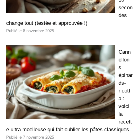
secon
des
change tout (testée et approuvée !)
8 novembre 2025
Cann
elloni
s
épinar
ds-
ricott
a :
voici
la
recett
e ultra moelleuse qui fait oublier les pâtes classiques
7 novembre 2025