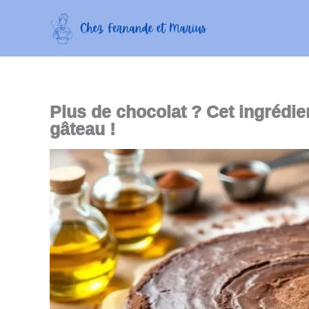
Aller
au
contenu
Plus de chocolat ? Cet ingrédi
gâteau !