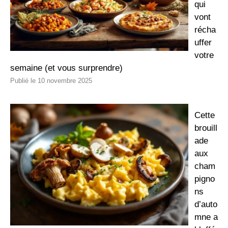
qui
vont
récha
uffer
votre
semaine (et vous surprendre)
10 novembre 2025
Cette
brouill
ade
aux
cham
pigno
ns
d’auto
mne a