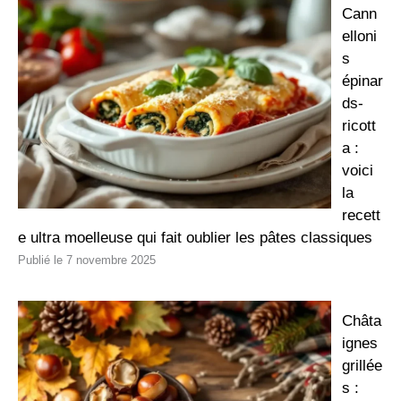
Cann
elloni
s
épinar
ds-
ricott
a :
voici
la
recett
e ultra moelleuse qui fait oublier les pâtes classiques
7 novembre 2025
Châta
ignes
grillée
s :