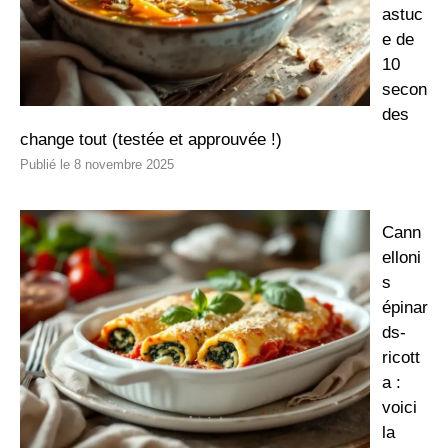
astuc
e de
10
secon
des
change tout (testée et approuvée !)
8 novembre 2025
Cann
elloni
s
épinar
ds-
ricott
a :
voici
la