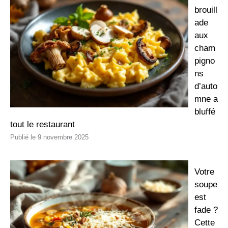
brouill
ade
aux
cham
pigno
ns
d’auto
mne a
bluffé
tout le restaurant
9 novembre 2025
Votre
soupe
est
fade ?
Cette