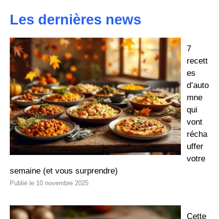
Les dernières news
7
recett
es
d’auto
mne
qui
vont
récha
uffer
votre
semaine (et vous surprendre)
10 novembre 2025
Cette