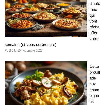
d’auto
mne
qui
vont
récha
uffer
votre
semaine (et vous surprendre)
10 novembre 2025
Cette
brouill
ade
aux
cham
pigno
ns