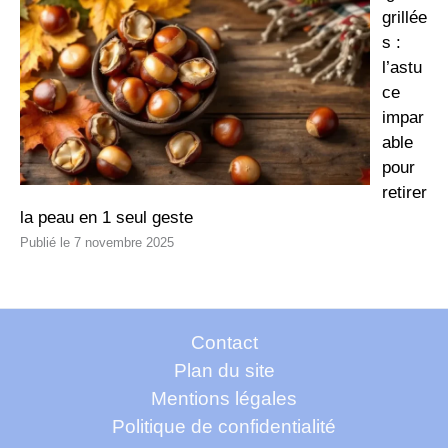
grillée
s :
l’astu
ce
impar
able
pour
retirer
la peau en 1 seul geste
7 novembre 2025
Contact
Plan du site
Mentions légales
Politique de confidentialité