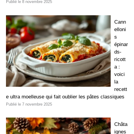
8 novembre 2025
Cann
elloni
s
épinar
ds-
ricott
a :
voici
la
recett
e ultra moelleuse qui fait oublier les pâtes classiques
7 novembre 2025
Châta
ignes