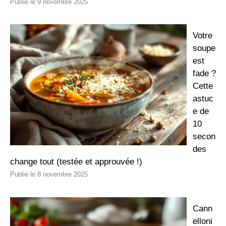
9 novembre 2025
Votre
soupe
est
fade ?
Cette
astuc
e de
10
secon
des
change tout (testée et approuvée !)
8 novembre 2025
Cann
elloni