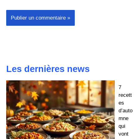
Les dernières news
7
recett
es
d’auto
mne
qui
vont