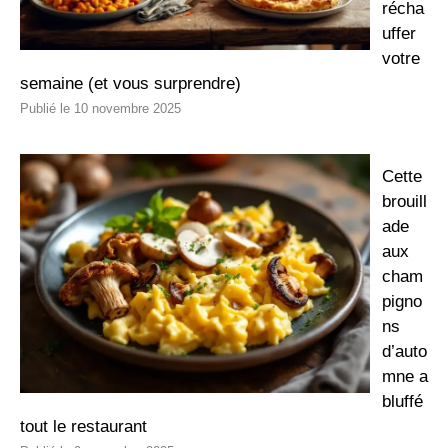
récha
uffer
votre
semaine (et vous surprendre)
10 novembre 2025
Cette
brouill
ade
aux
cham
pigno
ns
d’auto
mne a
bluffé
tout le restaurant