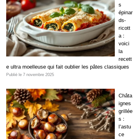
s
épinar
ds-
ricott
a :
voici
la
recett
e ultra moelleuse qui fait oublier les pâtes classiques
7 novembre 2025
Châta
ignes
grillée
s :
l’astu
ce