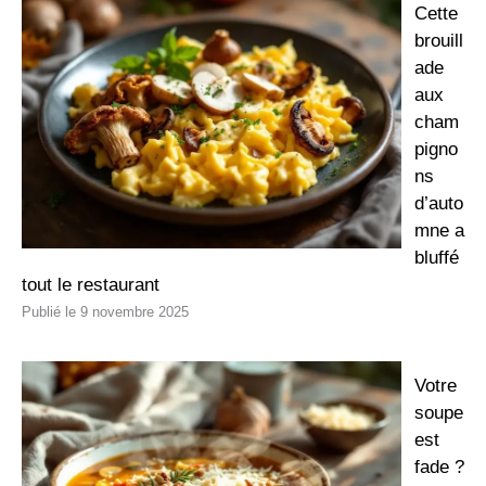
Cette
brouill
ade
aux
cham
pigno
ns
d’auto
mne a
bluffé
tout le restaurant
9 novembre 2025
Votre
soupe
est
fade ?