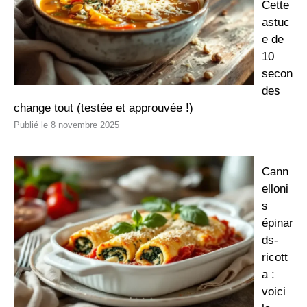
Cette
astuc
e de
10
secon
des
change tout (testée et approuvée !)
8 novembre 2025
Cann
elloni
s
épinar
ds-
ricott
a :
voici