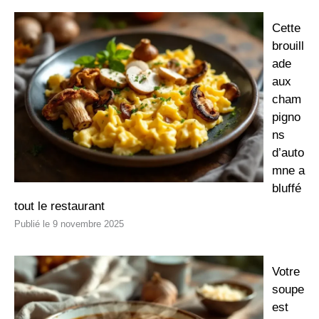
Cette
brouill
ade
aux
cham
pigno
ns
d’auto
mne a
bluffé
tout le restaurant
9 novembre 2025
Votre
soupe
est