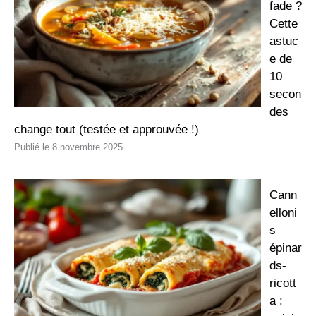
fade ?
Cette
astuc
e de
10
secon
des
change tout (testée et approuvée !)
8 novembre 2025
Cann
elloni
s
épinar
ds-
ricott
a :