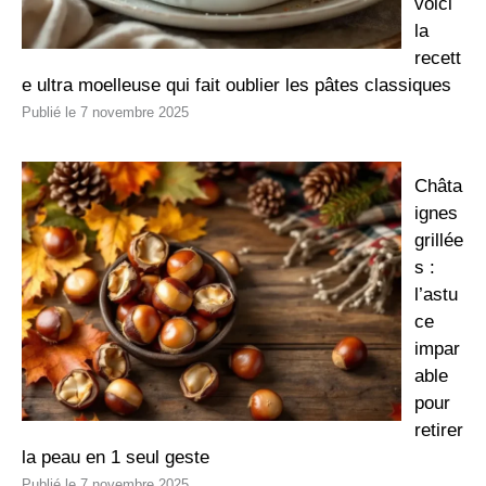
voici
la
recett
e ultra moelleuse qui fait oublier les pâtes classiques
7 novembre 2025
Châta
ignes
grillée
s :
l’astu
ce
impar
able
pour
retirer
la peau en 1 seul geste
7 novembre 2025