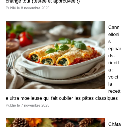
change tout (testée et approuvée !)
8 novembre 2025
Cann
elloni
s
épinar
ds-
ricott
a :
voici
la
recett
e ultra moelleuse qui fait oublier les pâtes classiques
7 novembre 2025
Châta