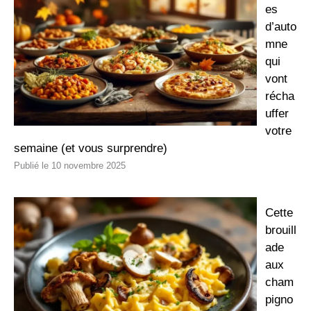
es
d’auto
mne
qui
vont
récha
uffer
votre
semaine (et vous surprendre)
10 novembre 2025
Cette
brouill
ade
aux
cham
pigno