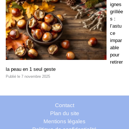
ignes
grillée
s :
l’astu
ce
impar
able
pour
retirer
la peau en 1 seul geste
7 novembre 2025
Contact
Plan du site
Mentions légales