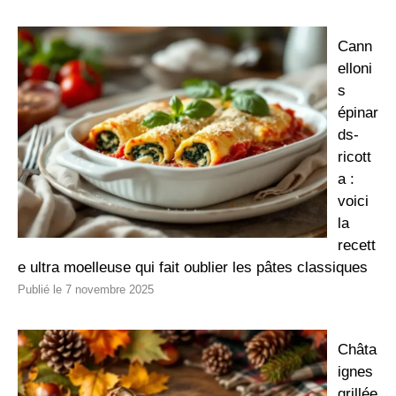
Cann
elloni
s
épinar
ds-
ricott
a :
voici
la
recett
e ultra moelleuse qui fait oublier les pâtes classiques
7 novembre 2025
Châta
ignes
grillée