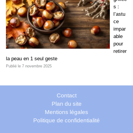
s :
l’astu
ce
impar
able
pour
retirer
la peau en 1 seul geste
7 novembre 2025
Contact
Plan du site
Mentions légales
Politique de confidentialité