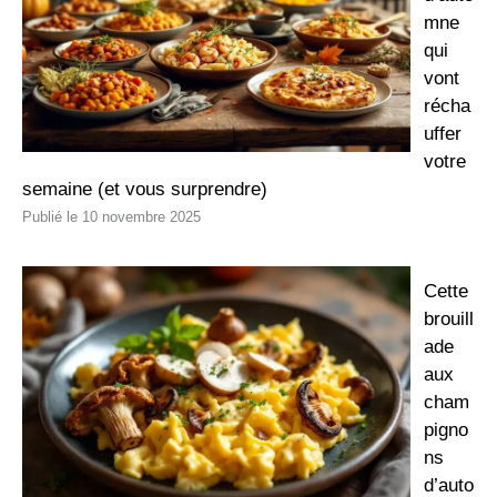
mne
qui
vont
récha
uffer
votre
semaine (et vous surprendre)
10 novembre 2025
Cette
brouill
ade
aux
cham
pigno
ns
d’auto