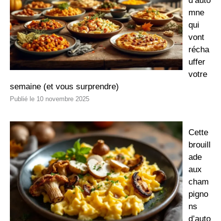
d’auto
mne
qui
vont
récha
uffer
votre
semaine (et vous surprendre)
10 novembre 2025
Cette
brouill
ade
aux
cham
pigno
ns
d’auto