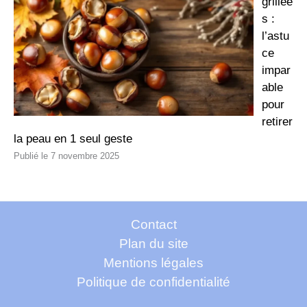
grillée
s :
l’astu
ce
impar
able
pour
retirer
la peau en 1 seul geste
7 novembre 2025
Contact
Plan du site
Mentions légales
Politique de confidentialité