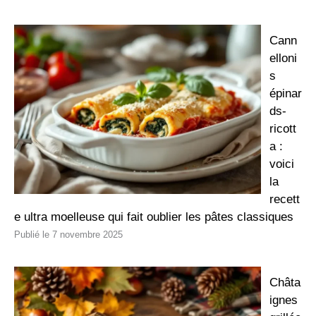
Cann
elloni
s
épinar
ds-
ricott
a :
voici
la
recett
e ultra moelleuse qui fait oublier les pâtes classiques
7 novembre 2025
Châta
ignes