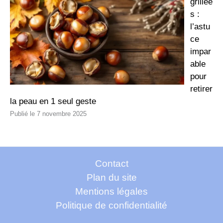
grillée
s :
l’astu
ce
impar
able
pour
retirer
la peau en 1 seul geste
7 novembre 2025
Contact
Plan du site
Mentions légales
Politique de confidentialité