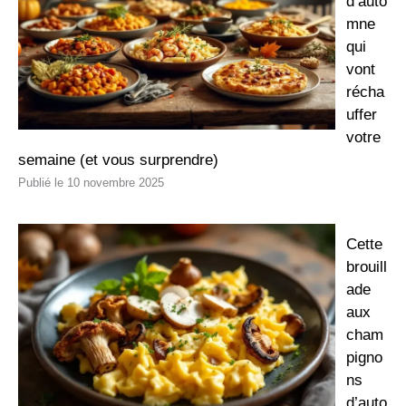
d’auto
mne
qui
vont
récha
uffer
votre
semaine (et vous surprendre)
10 novembre 2025
Cette
brouill
ade
aux
cham
pigno
ns
d’auto