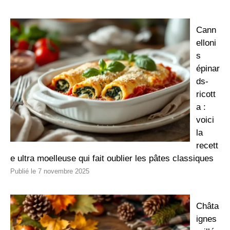
Cann
elloni
s
épinar
ds-
ricott
a :
voici
la
recett
e ultra moelleuse qui fait oublier les pâtes classiques
7 novembre 2025
Châta
ignes