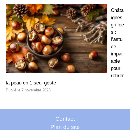
Châta
ignes
grillée
s :
l’astu
ce
impar
able
pour
retirer
la peau en 1 seul geste
7 novembre 2025
Contact
Plan du site