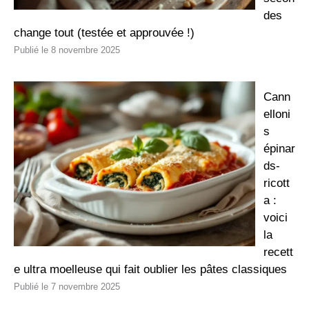
des
change tout (testée et approuvée !)
8 novembre 2025
Cann
elloni
s
épinar
ds-
ricott
a :
voici
la
recett
e ultra moelleuse qui fait oublier les pâtes classiques
7 novembre 2025