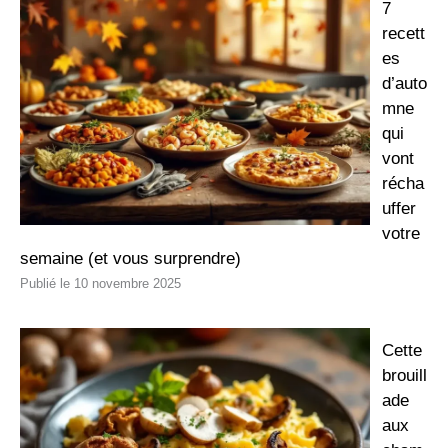
7
recett
es
d’auto
mne
qui
vont
récha
uffer
votre
semaine (et vous surprendre)
10 novembre 2025
Cette
brouill
ade
aux