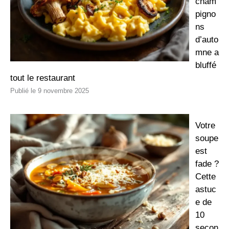
cham
pigno
ns
d’auto
mne a
bluffé
tout le restaurant
9 novembre 2025
Votre
soupe
est
fade ?
Cette
astuc
e de
10
secon