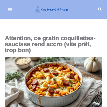
Aller
Rech
au
contenu
Attention, ce gratin coquillettes-
saucisse rend accro (vite prêt,
trop bon)