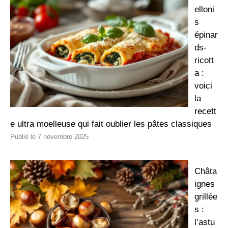
elloni
s
épinar
ds-
ricott
a :
voici
la
recett
e ultra moelleuse qui fait oublier les pâtes classiques
7 novembre 2025
Châta
ignes
grillée
s :
l’astu