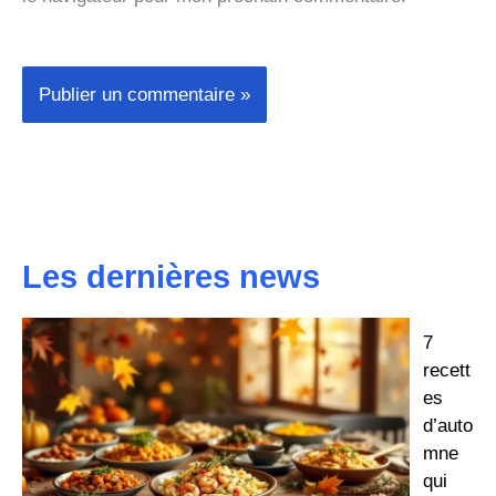
Les dernières news
7
recett
es
d’auto
mne
qui