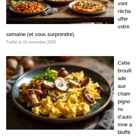
vont
récha
uffer
votre
semaine (et vous surprendre)
10 novembre 2025
Cette
brouill
ade
aux
cham
pigno
ns
d’auto
mne a
bluffé