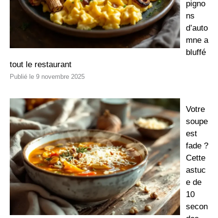
pigno
ns
d’auto
mne a
bluffé
tout le restaurant
9 novembre 2025
Votre
soupe
est
fade ?
Cette
astuc
e de
10
secon