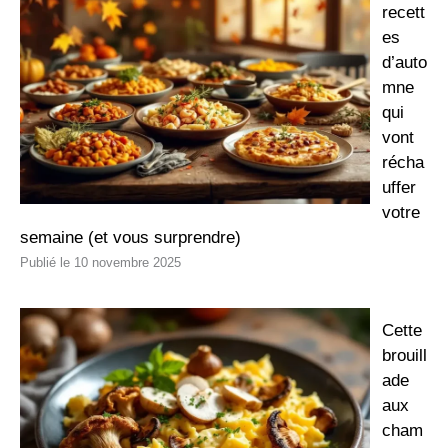
recett
es
d’auto
mne
qui
vont
récha
uffer
votre
semaine (et vous surprendre)
10 novembre 2025
Cette
brouill
ade
aux
cham