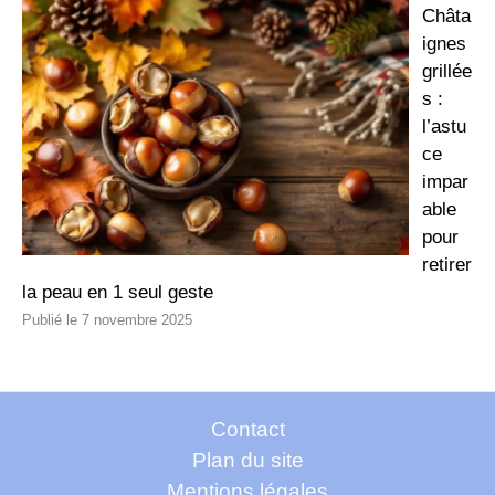
Châta
ignes
grillée
s :
l’astu
ce
impar
able
pour
retirer
la peau en 1 seul geste
7 novembre 2025
Contact
Plan du site
Mentions légales