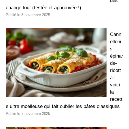
des
change tout (testée et approuvée !)
8 novembre 2025
Cann
elloni
s
épinar
ds-
ricott
a :
voici
la
recett
e ultra moelleuse qui fait oublier les pâtes classiques
7 novembre 2025