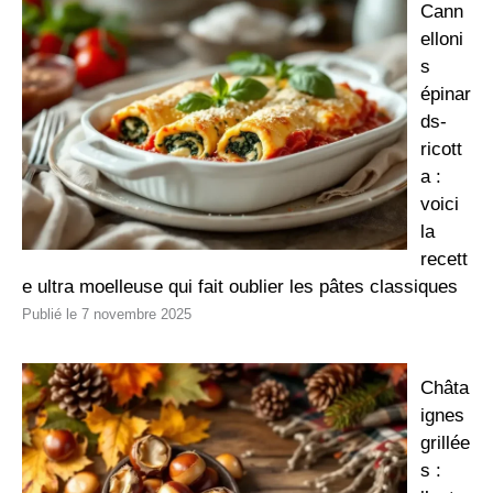
Cann
elloni
s
épinar
ds-
ricott
a :
voici
la
recett
e ultra moelleuse qui fait oublier les pâtes classiques
7 novembre 2025
Châta
ignes
grillée
s :