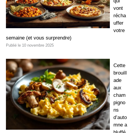
qui
vont
récha
uffer
votre
semaine (et vous surprendre)
10 novembre 2025
Cette
brouill
ade
aux
cham
pigno
ns
d’auto
mne a
bluffé