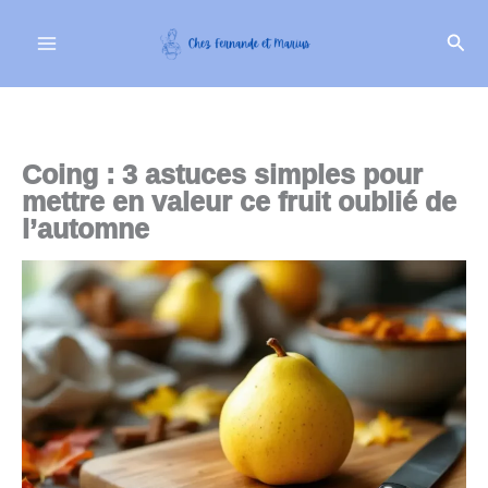
Aller
Rech
au
contenu
Coing : 3 astuces simples pour
mettre en valeur ce fruit oublié de
l’automne