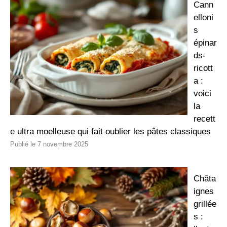
Cann
elloni
s
épinar
ds-
ricott
a :
voici
la
recett
e ultra moelleuse qui fait oublier les pâtes classiques
7 novembre 2025
Châta
ignes
grillée
s :