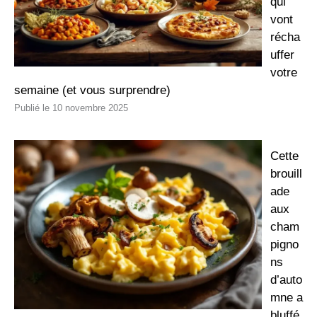
qui
vont
récha
uffer
votre
semaine (et vous surprendre)
10 novembre 2025
Cette
brouill
ade
aux
cham
pigno
ns
d’auto
mne a
bluffé